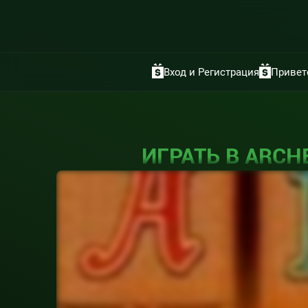
Вход и Регистрация
Привет
ИГРАТЬ В ARC