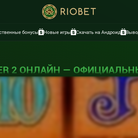
ственные бонусы
Новые игры
Скачать на Андроид
Выво
HER 2 ОНЛАЙН — ОФИЦИАЛЬНЫ