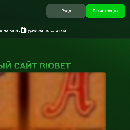
Вход
Регистрация
д на карту
Турниры по слотам
Й САЙТ RIOBET