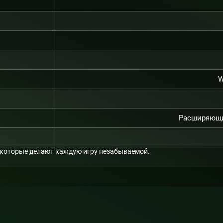
W
Расширяющи
 которые делают каждую игру незабываемой.