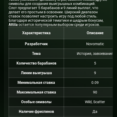
символы для создания выигрышных комбинаций.
Слот предлагает 5 барабанов и 9 линий выплат, что
делает его простым в освоении. Широкий диапазон
ставок позволяет настроить игру под любой стиль.
Благодаря исторической тематике и щедрым бонусам,
Attila
остается популярным выбором среди игроков.
Характеристика
Описание
Разработчик
Novomatic
Тема
История, завоевания
Количество барабанов
5
Линии выигрыша
9
Минимальная ставка
0.09
Максимальная ставка
90
Особые символы
Wild, Scatter
Наличие фриспинов
Да