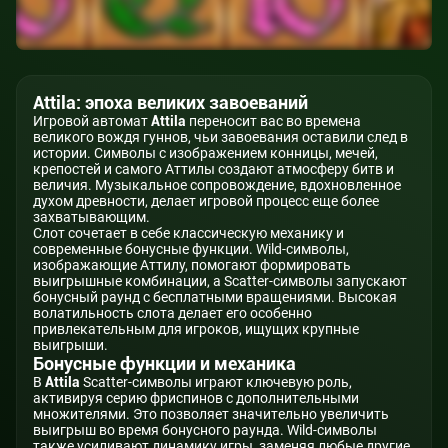
Attila: эпоха великих завоеваний
Игровой автомат
Attila
переносит вас во времена
великого вождя гуннов, чьи завоевания оставили след в
истории. Символы с изображением конницы, мечей,
крепостей и самого Аттилы создают атмосферу битв и
величия. Музыкальное сопровождение, вдохновленное
духом древности, делает игровой процесс еще более
захватывающим.
Слот сочетает в себе классическую механику и
современные бонусные функции. Wild-символы,
изображающие Аттилу, помогают формировать
выигрышные комбинации, а Scatter-символы запускают
бонусный раунд с бесплатными вращениями. Высокая
волатильность слота делает его особенно
привлекательным для игроков, ищущих крупные
выигрыши.
Бонусные функции и механика
В
Attila
Scatter-символы играют ключевую роль,
активируя серию фриспинов с дополнительными
множителями. Это позволяет значительно увеличить
выигрыш во время бонусного раунда. Wild-символы
также усиливают динамику игры, заменяя любые другие